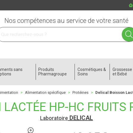
Nos compétences au service de votre santé
 service
aments sans
Produits
Cosmétiques &
Grossess
ptions
Pharmagroupe
Soins
et Bébé
limentation
Alimentation spécifique
Protéines
Delical Boisson Lac
N LACTÉE HP-HC FRUITS
DELICAL
Laboratoire