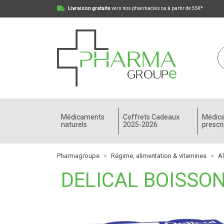
Livraison gratuite
vers nos pharmacies ou à partir de 55€*
Pharmagroupe Votre pharmacie en ligne à votre
Médicaments
Coffrets Cadeaux
Médic
naturels
2025-2026
prescri
Pharmagroupe
Régime, alimentation & vitamines
A
DELICAL BOISSO