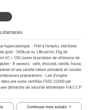
es pharmacies
e hypercalorique. - Prêt à l'emploi, stérilisée
 de goût - 360kcal ou 1,8kcal/ml, 20g de
ml (IC > 100 (selon la protéine de référence de
uten - 8 saveurs : café, chocolat, vanille, fraise,
aramel et une variété nature utilisable en cuisine
 nombreuses préparations - Lait d'origine
e dans une usine certifiée FSSC 22000 par
ne démarche de sécurité alimentaire H.A.C.C.P.
is
Continuer mes achats