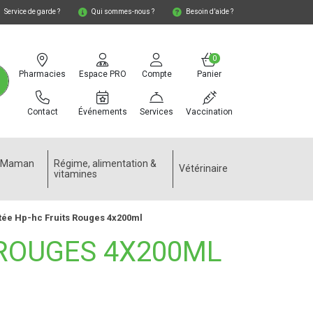
Service de garde ?
Qui sommes-nous ?
Besoin d’aide ?
0
Pharmacies
Espace PRO
Compte
Panier
Contact
Événements
Services
Vaccination
e Maman
Régime, alimentation &
Vétérinaire
vitamines
tée Hp-hc Fruits Rouges 4x200ml
 ROUGES 4X200ML