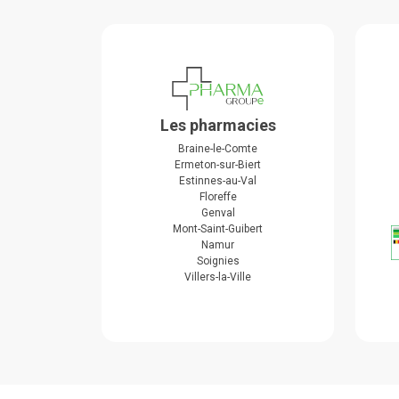
Les pharmacies
Braine-le-Comte
Ermeton-sur-Biert
Estinnes-au-Val
Floreffe
Genval
Mont-Saint-Guibert
Namur
Soignies
Villers-la-Ville