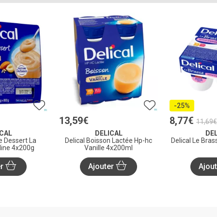
-25%
13
,
59
€
8
,
77
€
11
,
69
€
ICAL
DELICAL
DEL
e Dessert La
Delical Boisson Lactée Hp-hc
Delical Le Bra
aline 4x200g
Vanille 4x200ml
er
Ajouter
Ajou