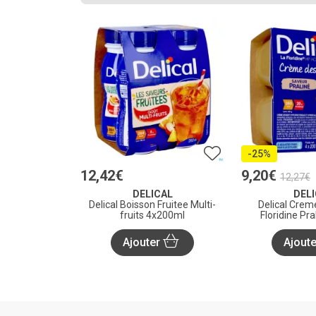
-25%
12
,
42
€
9
,
20
€
12
,
27
€
DELICAL
DEL
Delical Boisson Fruitee Multi-
Delical Crem
fruits 4x200ml
Floridine Pr
Ajouter
Ajout