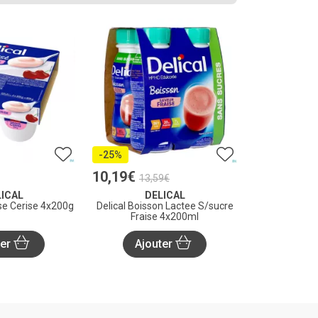
-25%
10
,
19
€
13
,
59
€
ICAL
DELICAL
sse Cerise 4x200g
Delical Boisson Lactee S/sucre
Fraise 4x200ml
ter
Ajouter