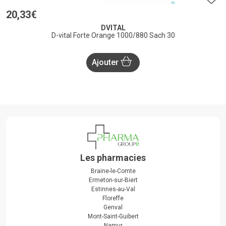
20
,
33
€
DVITAL
D-vital Forte Orange 1000/880 Sach 30
Ajouter
Les pharmacies
Braine-le-Comte
Ermeton-sur-Biert
Estinnes-au-Val
Floreffe
Genval
Mont-Saint-Guibert
Namur