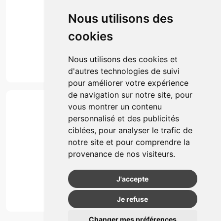
Click & collect
Nous utilisons des
Actualités & conseils
Événements
cookies
Marques
Suivez-nous
Nous utilisons des cookies et
d'autres technologies de suivi
pour améliorer votre expérience
de navigation sur notre site, pour
Paiement
vous montrer un contenu
Simple, rapide et 100% sécurisé
personnalisé et des publicités
ciblées, pour analyser le trafic de
notre site et pour comprendre la
Retrait & Livriason
provenance de nos visiteurs.
Retrait à la pharmacie
Retrait en automate ou Locker
J'accepte
Livraison chez vous
Je refuse
Changer mes préférences