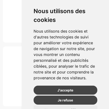
Prise de rendez-vous
Click & collect
Nous utilisons des
Actualités & conseils
Événements
cookies
Marques
Suivez-nous
Nous utilisons des cookies et
d'autres technologies de suivi
pour améliorer votre expérience
de navigation sur notre site, pour
Paiement
vous montrer un contenu
Simple, rapide et 100% sécurisé
personnalisé et des publicités
ciblées, pour analyser le trafic de
notre site et pour comprendre la
Retrait & Livriason
provenance de nos visiteurs.
Retrait à la pharmacie
Retrait en automate ou Locker
J'accepte
Livraison chez vous
Je refuse