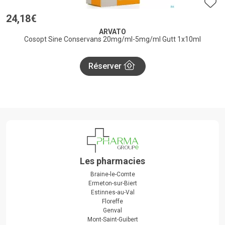
24
,
18
€
ARVATO
Cosopt Sine Conservans 20mg/ml-5mg/ml Gutt 1x10ml
Réserver
Les pharmacies
Braine-le-Comte
Ermeton-sur-Biert
Estinnes-au-Val
Floreffe
Genval
Mont-Saint-Guibert