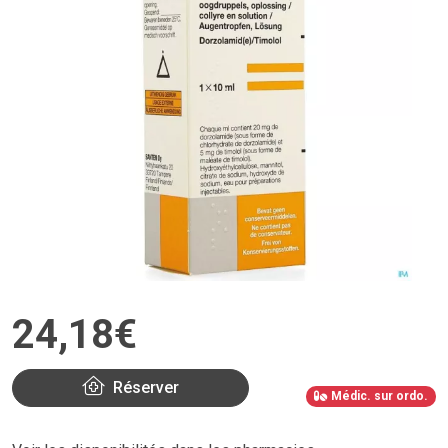
24
,
18
€
Réserver
Médic. sur ordo.