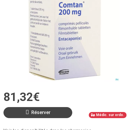
81
,
32
€
Réserver
Médic. sur ordo.