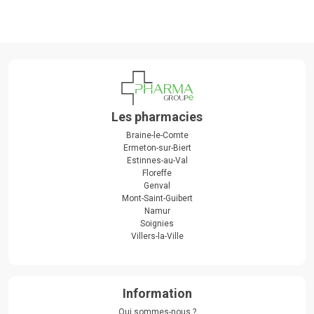
Les pharmacies
Braine-le-Comte
Ermeton-sur-Biert
Estinnes-au-Val
Floreffe
Genval
Mont-Saint-Guibert
Namur
Soignies
Villers-la-Ville
Information
Qui sommes-nous ?