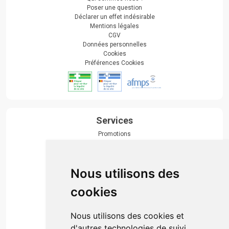
Poser une question
Déclarer un effet indésirable
Mentions légales
CGV
Données personnelles
Cookies
Préférences Cookies
Services
Promotions
Envoi d’ordonnance
Prise de rendez-vous
Click & collect
Nous utilisons des
Actualités & conseils
Événements
cookies
Marques
Suivez-nous
Nous utilisons des cookies et
d'autres technologies de suivi