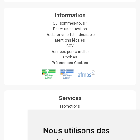
Information
Qui sommes-nous ?
Poser une question
Déclarer un effet indésirable
Mentions légales
CGV
Données personnelles
Cookies
Préférences Cookies
Services
Promotions
Envoi d’ordonnance
Prise de rendez-vous
Click & collect
Nous utilisons des
Actualités & conseils
Événements