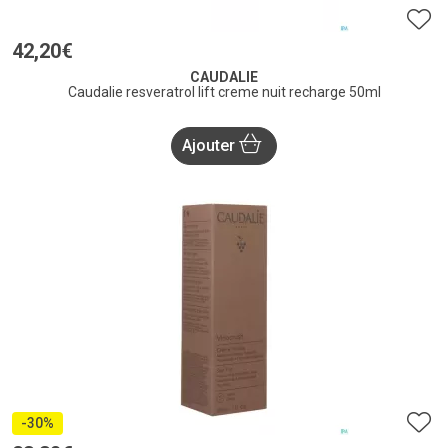
42
,
20
€
CAUDALIE
Caudalie resveratrol lift creme nuit recharge 50ml
Ajouter
-30%