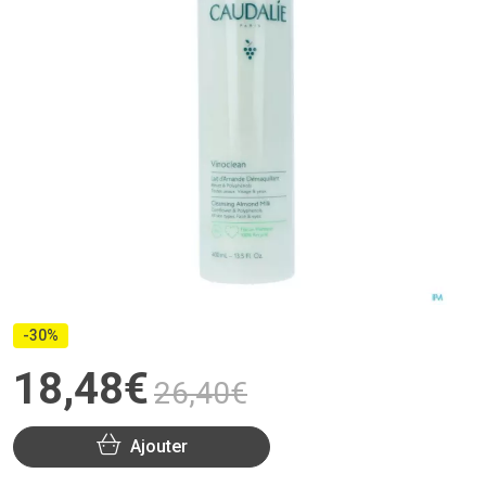
-30%
18
,
48
€
26
,
40
€
Ajouter