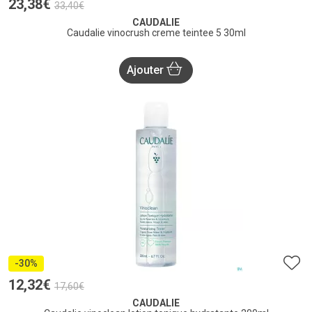
23
,
38
€
33
,
40
€
CAUDALIE
Caudalie vinocrush creme teintee 5 30ml
Ajouter
-30%
12
,
32
€
17
,
60
€
CAUDALIE