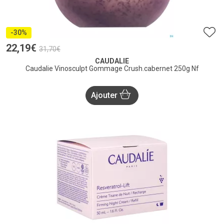
-30%
22
,
19
€
31
,
70
€
CAUDALIE
Caudalie Vinosculpt Gommage Crush.cabernet 250g Nf
Ajouter