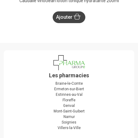
Caudalie vinoclean lotion tonique hydratante 200ml
Ajouter
Les pharmacies
Braine-le-Comte
Ermeton-sur-Biert
Estinnes-au-Val
Floreffe
Genval
Mont-Saint-Guibert
Namur
Soignies
Villers-la-Ville