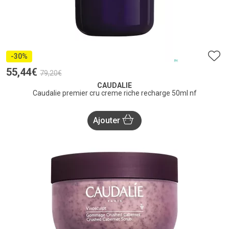
-30%
55
,
44
€
79
,
20
€
CAUDALIE
Caudalie premier cru creme riche recharge 50ml nf
Ajouter