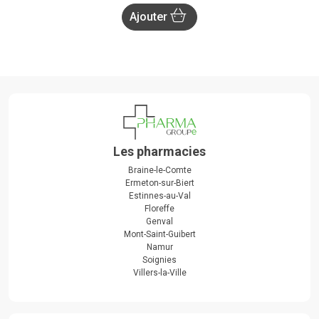
Ajouter
Les pharmacies
Braine-le-Comte
Ermeton-sur-Biert
Estinnes-au-Val
Floreffe
Genval
Mont-Saint-Guibert
Namur
Soignies
Villers-la-Ville