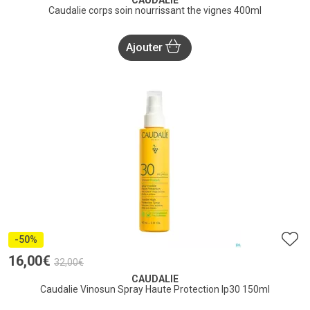
CAUDALIE
Caudalie corps soin nourrissant the vignes 400ml
Ajouter
-50%
16
,
00
€
32
,
00
€
CAUDALIE
Caudalie Vinosun Spray Haute Protection Ip30 150ml