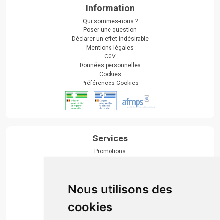
Information
Qui sommes-nous ?
Poser une question
Déclarer un effet indésirable
Mentions légales
CGV
Données personnelles
Cookies
Préférences Cookies
Services
Promotions
Envoi d’ordonnance
Prise de rendez-vous
Click & collect
Nous utilisons des
Actualités & conseils
Événements
cookies
Marques