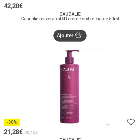
42
,
20
€
CAUDALIE
Caudalie resveratrol lift creme nuit recharge 50ml
Ajouter
-30%
21
,
28
€
30
,
40
€