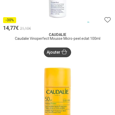
-30%
14
,
77
€
21
,
10
€
CAUDALIE
Caudalie Vinoperfect Mousse Micro-peel.eclat 100ml
Ajouter