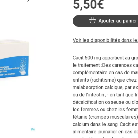
5
,
50
€
Ajouter au panier
Voir les disponibilités dans l
Cacit 500 mg appartient au gro
le traitement :Des carences cal
complémentaire en cas de mauv
enfants (rachitisme) que chez 
malabsorption calcique, par ex
ou de l'intestin ; · en tant qu
décalcification osseuse ou 
les femmes ou chez les femme
tétanie (crampes musculaires) 
calcium dans le sang. Cacit e
alimentaire journalier en cas d