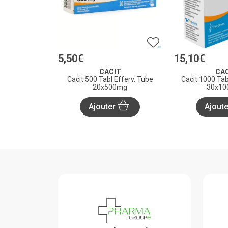
5
,
50
€
15
,
10
€
CACIT
CA
Cacit 500 Tabl Efferv. Tube
Cacit 1000 Tab
20x500mg
30x1
Ajouter
Ajout