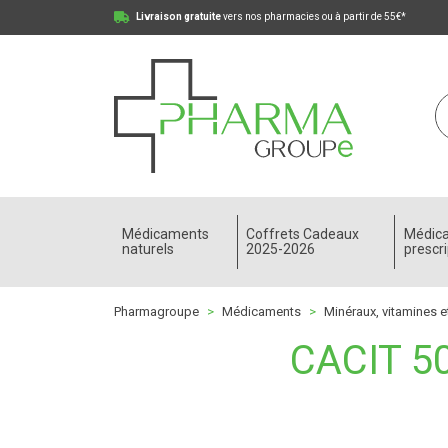
Livraison gratuite
vers nos pharmacies ou à partir de 55€*
Pharmagroupe Votre pharmacie en ligne à votre
Médicaments
Coffrets Cadeaux
Médic
naturels
2025-2026
prescri
Pharmagroupe
Médicaments
Minéraux, vitamines e
CACIT 5