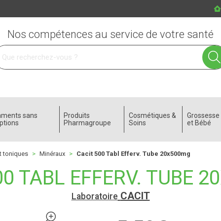
Nos compétences au service de votre santé
 service
aments sans
Produits
Cosmétiques &
Grossess
ptions
Pharmagroupe
Soins
et Bébé
t toniques
Minéraux
Cacit 500 Tabl Efferv. Tube 20x500mg
00 TABL EFFERV. TUBE 
CACIT
Laboratoire