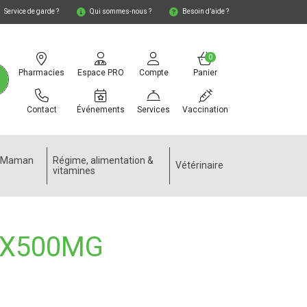
Service de garde ?
Qui sommes-nous ?
Besoin d’aide ?
0
Pharmacies
Espace PRO
Compte
Panier
Contact
Événements
Services
Vaccination
e Maman
Régime, alimentation &
Vétérinaire
vitamines
20X500MG