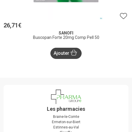
26
,
71
€
SANOFI
Buscopan Forte 20mg Comp Pell 50
Ajouter
Les pharmacies
Braine-le-Comte
Ermeton-sur-Biert
Estinnes-au-Val