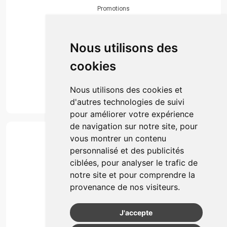
Promotions
Envoi d’ordonnance
Prise de rendez-vous
Click & collect
Nous utilisons des
Actualités & conseils
Événements
cookies
Marques
Suivez-nous
Nous utilisons des cookies et
d'autres technologies de suivi
pour améliorer votre expérience
de navigation sur notre site, pour
Paiement
vous montrer un contenu
Simple, rapide et 100% sécurisé
personnalisé et des publicités
ciblées, pour analyser le trafic de
notre site et pour comprendre la
Retrait & Livriason
provenance de nos visiteurs.
Retrait à la pharmacie
Retrait en automate ou Locker
J'accepte
Livraison chez vous