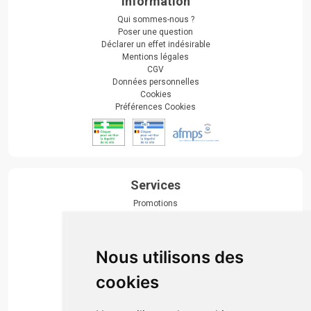
Information
Qui sommes-nous ?
Poser une question
Déclarer un effet indésirable
Mentions légales
CGV
Données personnelles
Cookies
Préférences Cookies
Services
Promotions
Envoi d’ordonnance
Prise de rendez-vous
Click & collect
Nous utilisons des
Actualités & conseils
Événements
cookies
Marques
Suivez-nous