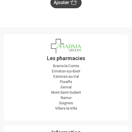
Ajouter
Les pharmacies
Braine-le-Comte
Ermeton-sur-Biert
Estinnes-au-Val
Floreffe
Genval
Mont-Saint-Guibert
Namur
Soignies
Villers-la-Ville