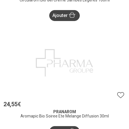
Circularom Bio Gel Creme Jambes Legeres 100ml
Ajouter
24
,
55
€
PRANAROM
Aromapic Bio Soiree Ete Melange Diffusion 30ml