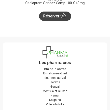
Citalopram Sandoz Comp 100 X 40mg
Réserver
Les pharmacies
Braine-le-Comte
Ermeton-sur-Biert
Estinnes-au-Val
Floreffe
Genval
Mont-Saint-Guibert
Namur
Soignies
Villers-la-Ville