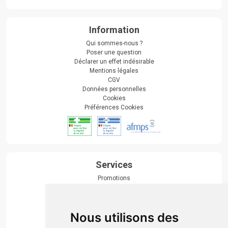
Information
Qui sommes-nous ?
Poser une question
Déclarer un effet indésirable
Mentions légales
CGV
Données personnelles
Cookies
Préférences Cookies
Services
Promotions
Envoi d’ordonnance
Prise de rendez-vous
Click & collect
Nous utilisons des
Actualités & conseils
Événements