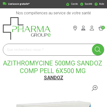
Livriason gratuite*
Garde
Société
Aide
Nos compétences au service de votre santé
0
Pharmagroupe Votre pharmacie en ligne à votre service
AZITHROMYCINE 500MG SANDOZ
COMP PELL 6X500 MG
SANDOZ