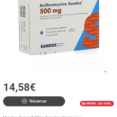
14
,
58
€
Réserver
Médic. sur ordo.