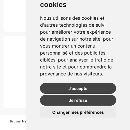
cookies
Marques
Suivez-nous
Nous utilisons des cookies et
d'autres technologies de suivi
pour améliorer votre expérience
de navigation sur notre site, pour
Paiement
vous montrer un contenu
Simple, rapide et 100% sécurisé
personnalisé et des publicités
ciblées, pour analyser le trafic de
notre site et pour comprendre la
Retrait & Livriason
provenance de nos visiteurs.
Retrait à la pharmacie
Retrait en automate ou Locker
J'accepte
Livraison chez vous
Je refuse
Changer mes préférences
Raphaël Nahon
-
APB 550405
-
N° Entreprice BE0890.347.756
-
© 2026
Pharmagroupe
-
Tous droits réservés
-
Apotekisto