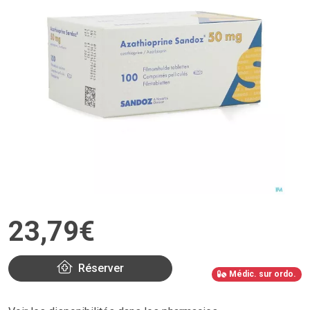
23
,
79
€
Réserver
Médic. sur ordo.