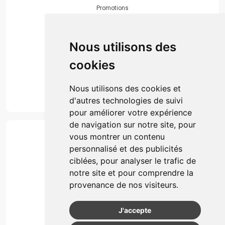
Promotions
Envoi d’ordonnance
Prise de rendez-vous
Click & collect
Nous utilisons des
Actualités & conseils
Événements
cookies
Marques
Suivez-nous
Nous utilisons des cookies et
d'autres technologies de suivi
pour améliorer votre expérience
de navigation sur notre site, pour
Paiement
vous montrer un contenu
Simple, rapide et 100% sécurisé
personnalisé et des publicités
ciblées, pour analyser le trafic de
notre site et pour comprendre la
Retrait & Livriason
provenance de nos visiteurs.
Retrait à la pharmacie
Retrait en automate ou Locker
J'accepte
Livraison chez vous