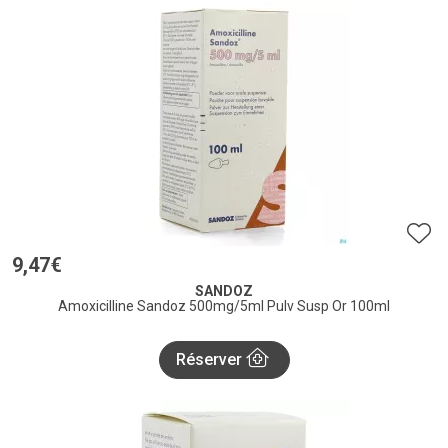
9
,
47
€
SANDOZ
Amoxicilline Sandoz 500mg/5ml Pulv Susp Or 100ml
Réserver