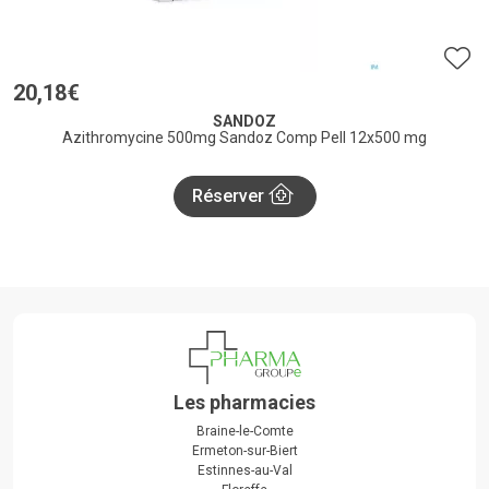
20
,
18
€
SANDOZ
Azithromycine 500mg Sandoz Comp Pell 12x500 mg
Réserver
Les pharmacies
Braine-le-Comte
Ermeton-sur-Biert
Estinnes-au-Val