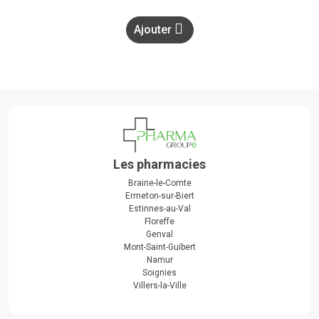
Ajouter
Les pharmacies
Braine-le-Comte
Ermeton-sur-Biert
Estinnes-au-Val
Floreffe
Genval
Mont-Saint-Guibert
Namur
Soignies
Villers-la-Ville