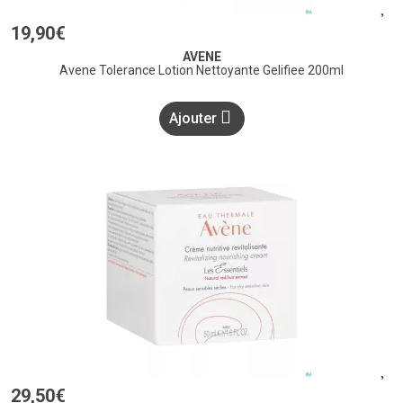
19
,
90
€
AVENE
Avene Tolerance Lotion Nettoyante Gelifiee 200ml
Ajouter
29
,
50
€