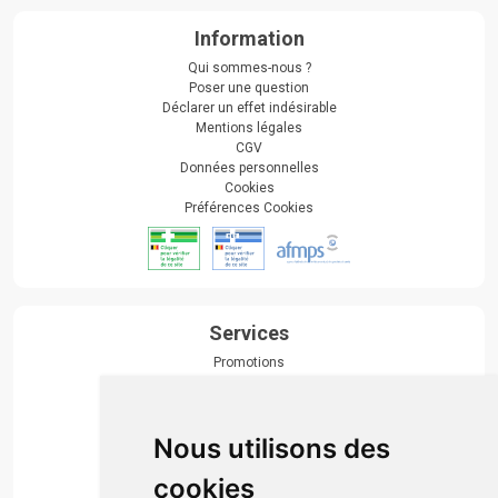
Information
Qui sommes-nous ?
Poser une question
Déclarer un effet indésirable
Mentions légales
CGV
Données personnelles
Cookies
Préférences Cookies
Services
Promotions
Envoi d’ordonnance
Prise de rendez-vous
Click & collect
Nous utilisons des
Actualités & conseils
Événements
cookies
Marques