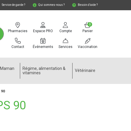
Service de garde ?
Qui sommes-nous ?
Besoin d’aide ?
0
Pharmacies
Espace PRO
Compte
Panier
Contact
Événements
Services
Vaccination
e Maman
Régime, alimentation &
Vétérinaire
vitamines
 90
S 90