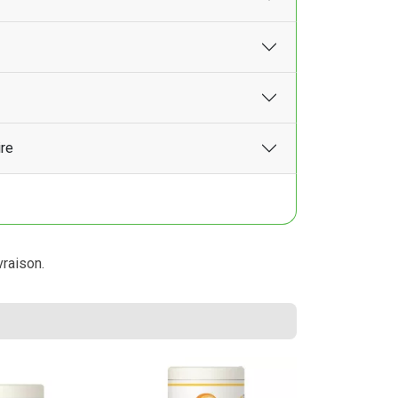
ire
vraison.