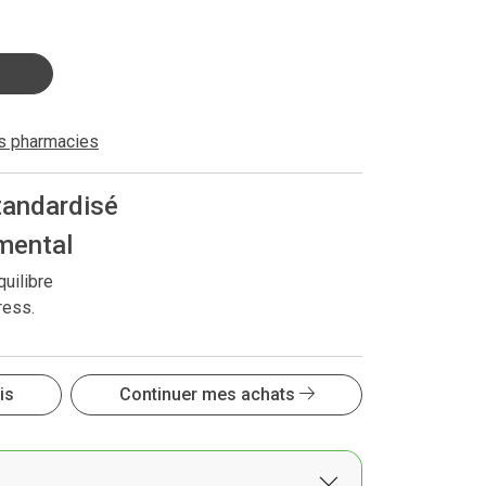
es pharmacies
tandardisé
 mental
uilibre
ress.
is
Continuer mes achats