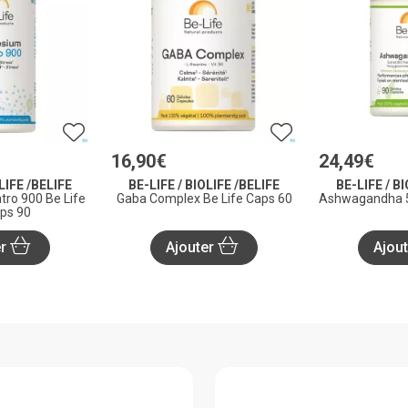
16
,
90
€
24
,
49
€
LIFE /BELIFE
BE-LIFE / BIOLIFE /BELIFE
BE-LIFE / B
ro 900 Be Life
Gaba Complex Be Life Caps 60
Ashwagandha 5
ps 90
er
Ajouter
Ajou