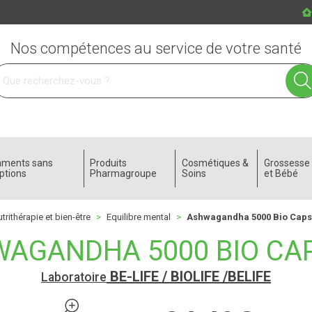
Nos compétences au service de votre santé
 service
aments sans
Produits
Cosmétiques &
Grossess
ptions
Pharmagroupe
Soins
et Bébé
trithérapie et bien-être
Equilibre mental
Ashwagandha 5000 Bio Caps
AGANDHA 5000 BIO CAP
BE-LIFE / BIOLIFE /BELIFE
Laboratoire