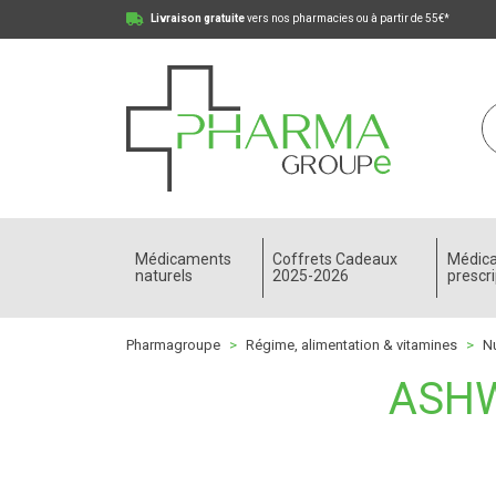
Livraison gratuite
vers nos pharmacies ou à partir de 55€*
Pharmagroupe Votre pharmacie en ligne à votre
Médicaments
Coffrets Cadeaux
Médic
naturels
2025-2026
prescri
Pharmagroupe
Régime, alimentation & vitamines
Nu
ASHW