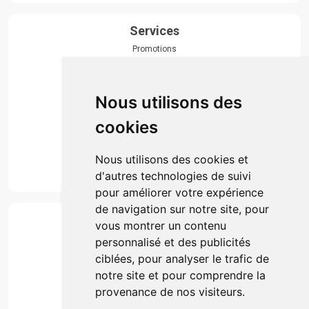
Services
Promotions
Envoi d’ordonnance
Prise de rendez-vous
Click & collect
Nous utilisons des
Actualités & conseils
Événements
cookies
Marques
Suivez-nous
Nous utilisons des cookies et
d'autres technologies de suivi
pour améliorer votre expérience
de navigation sur notre site, pour
Paiement
vous montrer un contenu
Simple, rapide et 100% sécurisé
personnalisé et des publicités
ciblées, pour analyser le trafic de
notre site et pour comprendre la
Retrait & Livriason
provenance de nos visiteurs.
Retrait à la pharmacie