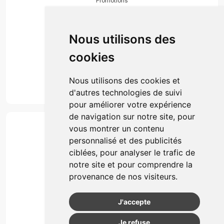
Promotions
Envoi d’ordonnance
Prise de rendez-vous
Click & collect
Nous utilisons des
Actualités & conseils
Événements
cookies
Marques
Suivez-nous
Nous utilisons des cookies et
d'autres technologies de suivi
pour améliorer votre expérience
de navigation sur notre site, pour
Paiement
vous montrer un contenu
Simple, rapide et 100% sécurisé
personnalisé et des publicités
ciblées, pour analyser le trafic de
notre site et pour comprendre la
Retrait & Livriason
provenance de nos visiteurs.
Retrait à la pharmacie
Retrait en automate ou Locker
J'accepte
Livraison chez vous
Je refuse