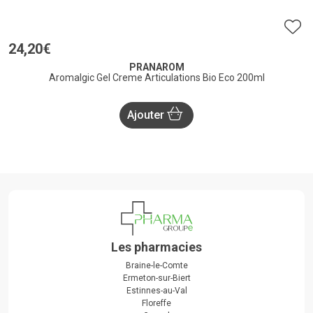
24
,
20
€
PRANAROM
Aromalgic Gel Creme Articulations Bio Eco 200ml
Ajouter
Les pharmacies
Braine-le-Comte
Ermeton-sur-Biert
Estinnes-au-Val
Floreffe