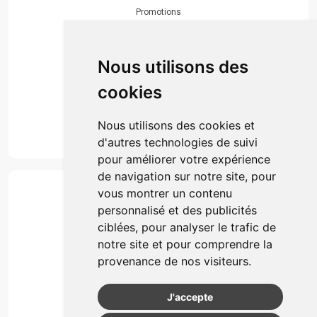
Promotions
Envoi d’ordonnance
Prise de rendez-vous
Click & collect
Nous utilisons des
Actualités & conseils
Événements
cookies
Marques
Suivez-nous
Nous utilisons des cookies et
d'autres technologies de suivi
pour améliorer votre expérience
de navigation sur notre site, pour
Paiement
vous montrer un contenu
Simple, rapide et 100% sécurisé
personnalisé et des publicités
ciblées, pour analyser le trafic de
notre site et pour comprendre la
Retrait & Livriason
provenance de nos visiteurs.
Retrait à la pharmacie
Retrait en automate ou Locker
J'accepte
Livraison chez vous