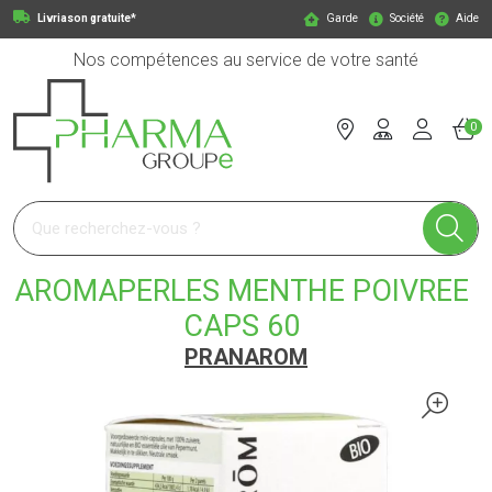
Livriason gratuite*
Garde
Société
Aide
Nos compétences au service de votre santé
0
Pharmagroupe Votre pharmacie en ligne à votre service
AROMAPERLES MENTHE POIVREE
CAPS 60
PRANAROM