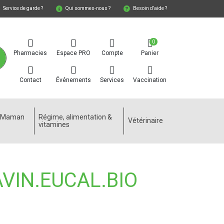
Service de garde ?
Qui sommes-nous ?
Besoin d’aide ?
0
Pharmacies
Espace PRO
Compte
Panier
Contact
Événements
Services
Vaccination
e Maman
Régime, alimentation &
Vétérinaire
vitamines
VIN.EUCAL.BIO