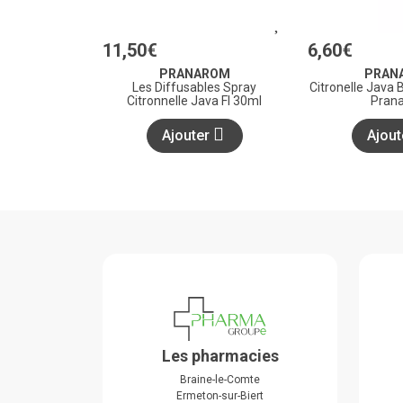
11
,
50
€
6
,
60
€
PRANAROM
PRAN
Les Diffusables Spray
Citronelle Java 
Citronnelle Java Fl 30ml
Pran
Ajouter
Ajou
Les pharmacies
Braine-le-Comte
Ermeton-sur-Biert