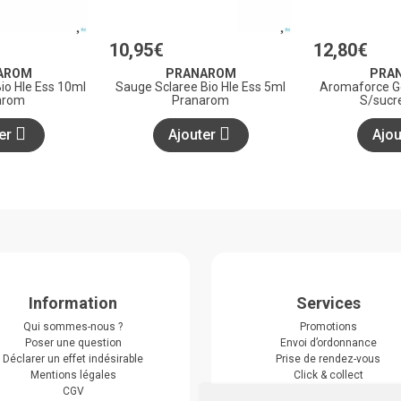
10
,
95
€
12
,
80
€
AROM
PRANAROM
PRA
Bio Hle Ess 10ml
Sauge Sclaree Bio Hle Ess 5ml
Aromaforce Go
arom
Pranarom
S/sucr
ter
Ajouter
Ajo
Information
Services
Qui sommes-nous ?
Promotions
Poser une question
Envoi d’ordonnance
Déclarer un effet indésirable
Prise de rendez-vous
Mentions légales
Click & collect
CGV
Actualités & conseils