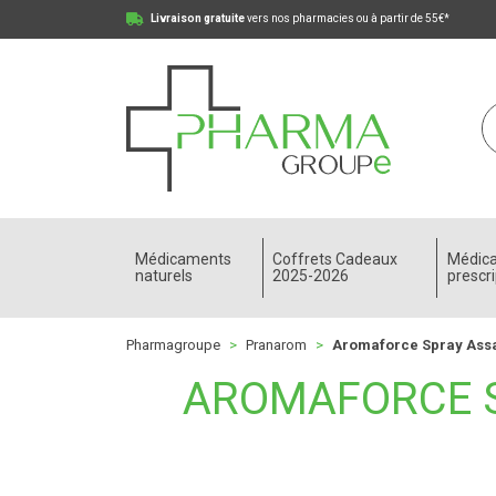
Livraison gratuite
vers nos pharmacies ou à partir de 55€*
Pharmagroupe Votre pharmacie en ligne à votre
Médicaments
Coffrets Cadeaux
Médic
naturels
2025-2026
prescri
Pharmagroupe
Pranarom
Aromaforce Spray Assa
AROMAFORCE S