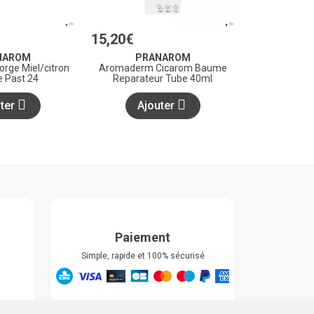
15
,
20
€
NAROM
PRANAROM
rge Miel/citron
Aromaderm Cicarom Baume
e Past 24
Reparateur Tube 40ml
uter
Ajouter
Paiement
Simple, rapide et 100% sécurisé
Retrait & Livriason