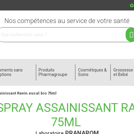
Nos compétences au service de votre santé
 service
aments sans
Produits
Cosmétiques &
Grossess
ptions
Pharmagroupe
Soins
et Bébé
inissant Ravin.eucal.bio 75ml
PRAY ASSAINISSANT RA
75ML
PRANAROM
Laboratoire