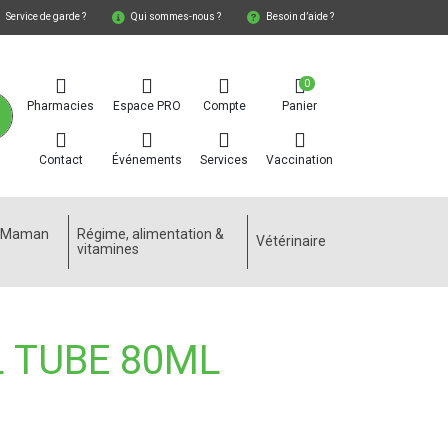
Service de garde ?
Qui sommes-nous ?
Besoin d’aide ?
0
Pharmacies
Espace PRO
Compte
Panier
Contact
Événements
Services
Vaccination
e Maman
Régime, alimentation &
Vétérinaire
vitamines
 TUBE 80ML