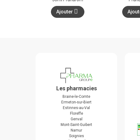
Ajouter
Ajou
Les pharmacies
Braine-le-Comte
Ermeton-sur-Biert
Estinnes-au-Val
Floreffe
Genval
Mont-Saint-Guibert
Namur
Soignies