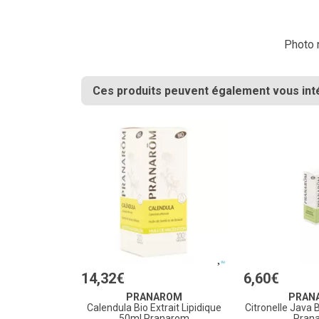
Photo n
Ces produits peuvent également vous int
14
,
32
€
6
,
60
€
PRANAROM
PRAN
Calendula Bio Extrait Lipidique
Citronelle Java 
50ml Pranarom
Pran