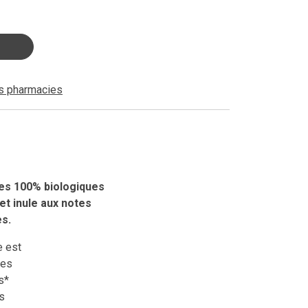
es pharmacies
lles 100% biologiques
et inule aux notes
es.
e est
les
s*
s