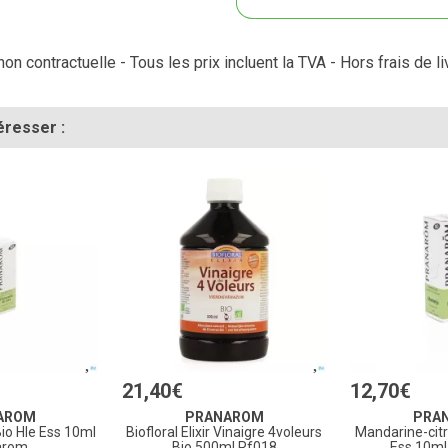
on contractuelle - Tous les prix incluent la TVA - Hors frais de li
éresser :
21
,
40
€
12
,
70
€
AROM
PRANAROM
PRA
Bio Hle Ess 10ml
Biofloral Elixir Vinaigre 4voleurs
Mandarine-citr
arom
Bio 500ml Rf018
Ess 10m