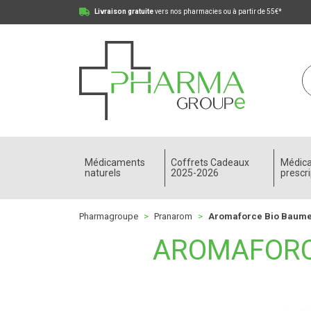
Livraison gratuite
vers nos pharmacies ou à partir de 55€*
Pharmagroupe Votre pharmacie en ligne à votre
Médicaments
Coffrets Cadeaux
Médic
naturels
2025-2026
prescri
Pharmagroupe
Pranarom
Aromaforce Bio Baume
AROMAFORC