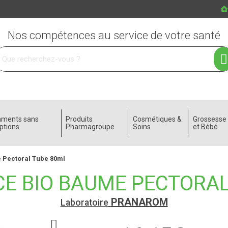
Nos compétences au service de votre santé
 service
aments sans
Produits
Cosmétiques &
Grossess
ptions
Pharmagroupe
Soins
et Bébé
 Pectoral Tube 80ml
E BIO BAUME PECTORAL
PRANAROM
Laboratoire