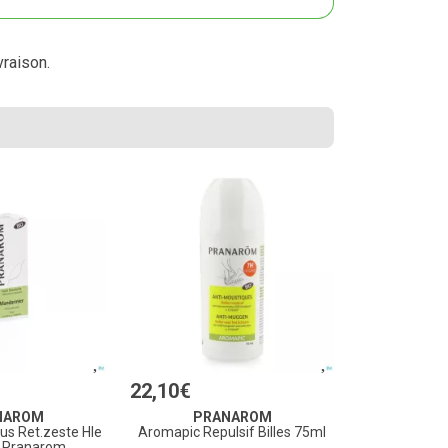
vraison.
22
,
10
€
NAROM
PRANAROM
us Ret.zeste Hle
Aromapic Repulsif Billes 75ml
l Pranarom