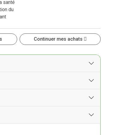
a santé
tion du
ant
s
Continuer mes achats