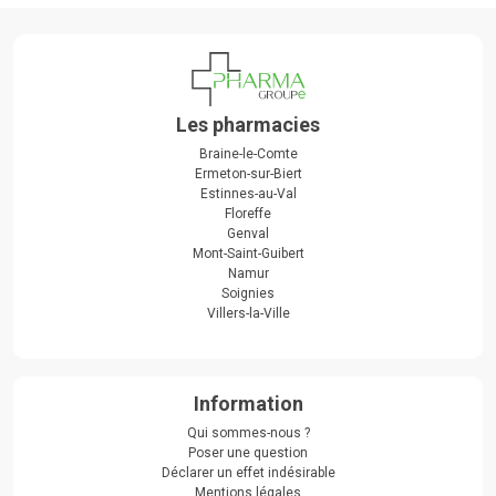
Les pharmacies
Braine-le-Comte
Ermeton-sur-Biert
Estinnes-au-Val
Floreffe
Genval
Mont-Saint-Guibert
Namur
Soignies
Villers-la-Ville
Information
Qui sommes-nous ?
Poser une question
Déclarer un effet indésirable
Mentions légales