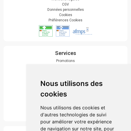
CGV
Données personnelles
Cookies
Préférences Cookies
Services
Promotions
Envoi d’ordonnance
Prise de rendez-vous
Click & collect
Nous utilisons des
Actualités & conseils
Événements
cookies
Marques
Suivez-nous
Nous utilisons des cookies et
d'autres technologies de suivi
pour améliorer votre expérience
de navigation sur notre site, pour