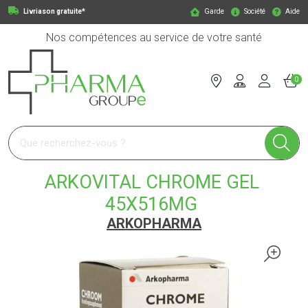
Livriason gratuite*
Garde
Société
Aide
Nos compétences au service de votre santé
0
Pharmagroupe Votre pharmacie en ligne à votre service
ARKOVITAL CHROME GEL
45X516MG
ARKOPHARMA