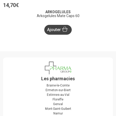
14
,
70
€
ARKOGELULES
Arkogelules Mate Caps 60
Ajouter
Les pharmacies
Braine-le-Comte
Ermeton-sur-Biert
Estinnes-au-Val
Floreffe
Genval
Mont-Saint-Guibert
Namur