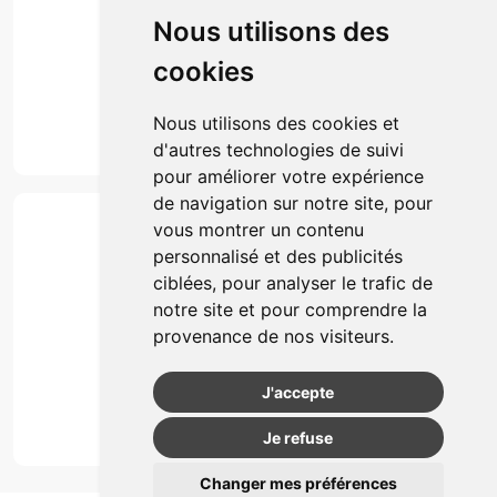
Click & collect
Nous utilisons des
Actualités & conseils
Événements
cookies
Marques
Suivez-nous
Nous utilisons des cookies et
d'autres technologies de suivi
pour améliorer votre expérience
de navigation sur notre site, pour
Paiement
vous montrer un contenu
Simple, rapide et 100% sécurisé
personnalisé et des publicités
ciblées, pour analyser le trafic de
notre site et pour comprendre la
Retrait & Livriason
provenance de nos visiteurs.
Retrait à la pharmacie
Retrait en automate ou Locker
J'accepte
Livraison chez vous
Je refuse
Changer mes préférences