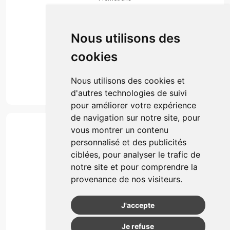
Envoi d’ordonnance
Prise de rendez-vous
Click & collect
Nous utilisons des
Actualités & conseils
Événements
cookies
Marques
Suivez-nous
Nous utilisons des cookies et
d'autres technologies de suivi
pour améliorer votre expérience
de navigation sur notre site, pour
Paiement
vous montrer un contenu
Simple, rapide et 100% sécurisé
personnalisé et des publicités
ciblées, pour analyser le trafic de
notre site et pour comprendre la
Retrait & Livriason
provenance de nos visiteurs.
Retrait à la pharmacie
Retrait en automate ou Locker
J'accepte
Livraison chez vous
Je refuse