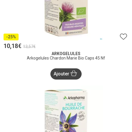
-25%
10
,
18
€
13
,
57
€
ARKOGELULES
Arkogelules Chardon Marie Bio Caps 45 Nf
Ajouter