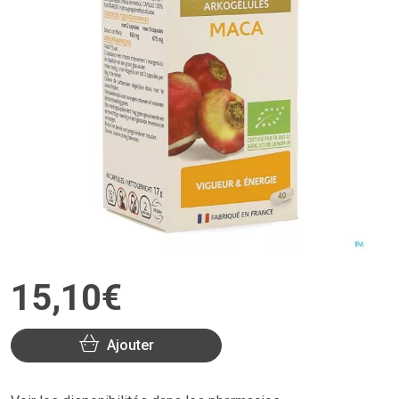
15
,
10
€
Ajouter