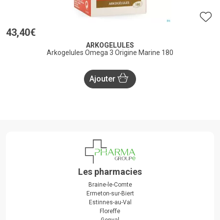
43
,
40
€
ARKOGELULES
Arkogelules Omega 3 Origine Marine 180
Ajouter
Les pharmacies
Braine-le-Comte
Ermeton-sur-Biert
Estinnes-au-Val
Floreffe