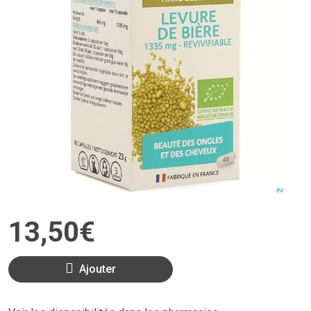
13
,
50
€
Ajouter