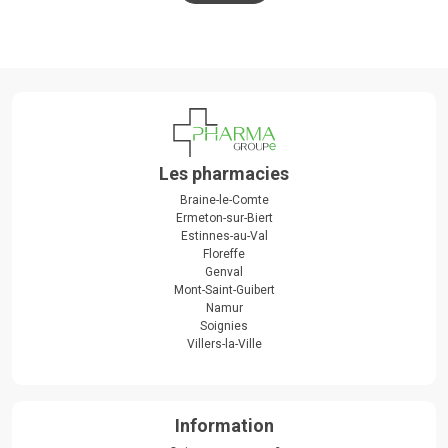
Les pharmacies
Braine-le-Comte
Ermeton-sur-Biert
Estinnes-au-Val
Floreffe
Genval
Mont-Saint-Guibert
Namur
Soignies
Villers-la-Ville
Information