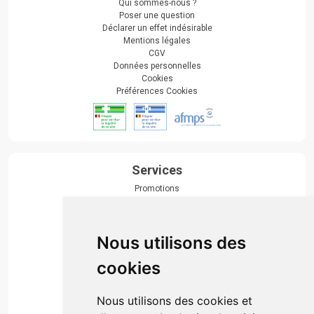
Qui sommes-nous ?
Poser une question
Déclarer un effet indésirable
Mentions légales
CGV
Données personnelles
Cookies
Préférences Cookies
Services
Promotions
Envoi d’ordonnance
Prise de rendez-vous
Click & collect
Nous utilisons des
Actualités & conseils
Événements
cookies
Marques
Suivez-nous
Nous utilisons des cookies et