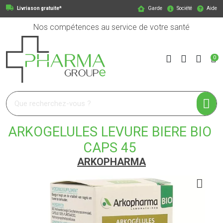
Livriason gratuite*
Garde
Société
Aide
Nos compétences au service de votre santé
0
Pharmagroupe Votre pharmacie en ligne à votre service
ARKOGELULES LEVURE BIERE BIO
CAPS 45
ARKOPHARMA