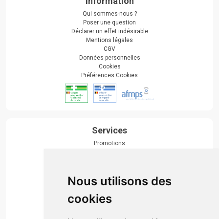
Information
Qui sommes-nous ?
Poser une question
Déclarer un effet indésirable
Mentions légales
CGV
Données personnelles
Cookies
Préférences Cookies
Services
Promotions
Envoi d’ordonnance
Prise de rendez-vous
Click & collect
Nous utilisons des
Actualités & conseils
Événements
cookies
Marques
Suivez-nous