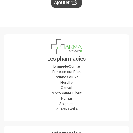
Ajouter
Les pharmacies
Braine-le-Comte
Ermeton-sur-Biert
Estinnes-au-Val
Floreffe
Genval
Mont-Saint-Guibert
Namur
Soignies
Villers-la-Ville