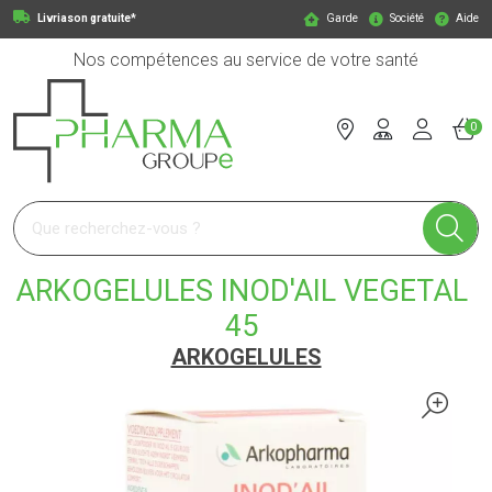
Livriason gratuite*
Garde
Société
Aide
Nos compétences au service de votre santé
0
Pharmagroupe Votre pharmacie en ligne à votre service
ARKOGELULES INOD'AIL VEGETAL
45
ARKOGELULES