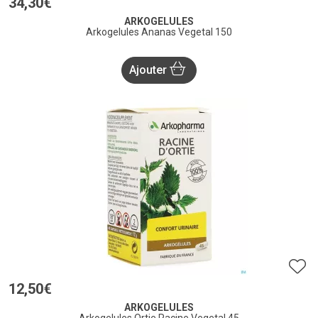
34
,
30
€
ARKOGELULES
Arkogelules Ananas Vegetal 150
Ajouter
12
,
50
€
ARKOGELULES