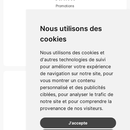
Promotions
Envoi d’ordonnance
Prise de rendez-vous
Click & collect
Nous utilisons des
Actualités & conseils
Événements
cookies
Marques
Suivez-nous
Nous utilisons des cookies et
d'autres technologies de suivi
pour améliorer votre expérience
de navigation sur notre site, pour
Paiement
vous montrer un contenu
Simple, rapide et 100% sécurisé
personnalisé et des publicités
ciblées, pour analyser le trafic de
notre site et pour comprendre la
Retrait & Livriason
provenance de nos visiteurs.
Retrait à la pharmacie
Retrait en automate ou Locker
J'accepte
Livraison chez vous