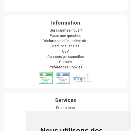
Information
Qui sommes-nous ?
Poser une question
Déclarer un effet indésirable
Mentions légales
CGV
Données personnelles
Cookies
Préférences Cookies
Services
Promotions
Envoi d’ordonnance
Prise de rendez-vous
Click & collect
Nous utilisons des
Actualités & conseils