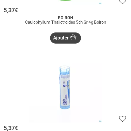
5
,
37
€
BOIRON
Caulophyllum Thalictroides 5ch Gr 4g Boiron
Ajouter
5
,
37
€