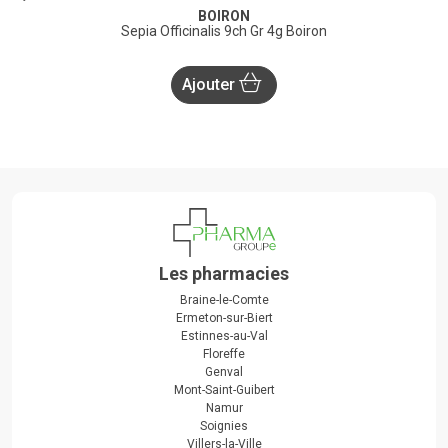
BOIRON
Sepia Officinalis 9ch Gr 4g Boiron
Ajouter
Les pharmacies
Braine-le-Comte
Ermeton-sur-Biert
Estinnes-au-Val
Floreffe
Genval
Mont-Saint-Guibert
Namur
Soignies
Villers-la-Ville