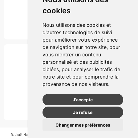
Événements
cookies
Marques
Suivez-nous
Nous utilisons des cookies et
d'autres technologies de suivi
pour améliorer votre expérience
de navigation sur notre site, pour
Paiement
vous montrer un contenu
Simple, rapide et 100% sécurisé
personnalisé et des publicités
ciblées, pour analyser le trafic de
notre site et pour comprendre la
Retrait & Livriason
provenance de nos visiteurs.
Retrait à la pharmacie
Retrait en automate ou Locker
J'accepte
Livraison chez vous
Je refuse
Changer mes préférences
Raphaël Nahon
-
APB 550405
-
N° Entreprice BE0890.347.756
-
© 2026