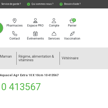
Service de garde ?
Qui sommes-nous ?
Besoin d’aide ?
0
Pharmacies
Espace PRO
Compte
Panier
Contact
Événements
Services
Vaccination
e Maman
Régime, alimentation &
Vétérinaire
vitamines
Aquacel Ag+ Extra 10 X 10cm 10 413567
0 413567