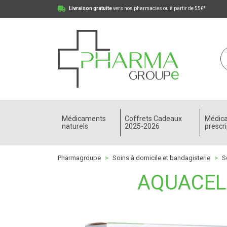
Livraison gratuite
vers nos pharmacies ou à partir de 55€*
Pharmagroupe Votre pharmacie en ligne à votre
Médicaments
Coffrets Cadeaux
Médic
naturels
2025-2026
prescri
Pharmagroupe
Soins à domicile et bandagisterie
S
AQUACEL 