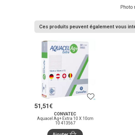
Photo n
Ces produits peuvent également vous int
51
,
51
€
CONVATEC
Aquacel Ag+ Extra 10 X 10cm
10 413567
Ajouter