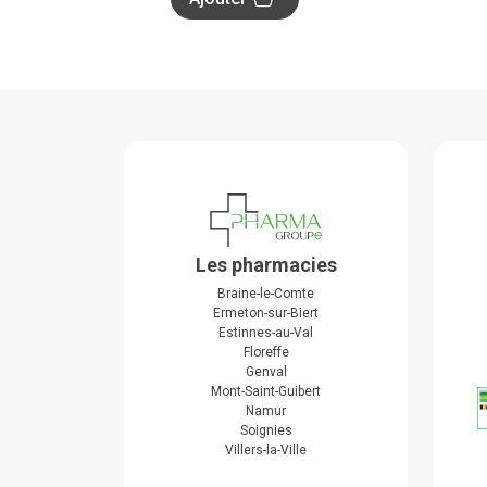
Les pharmacies
Braine-le-Comte
Ermeton-sur-Biert
Estinnes-au-Val
Floreffe
Genval
Mont-Saint-Guibert
Namur
Soignies
Villers-la-Ville