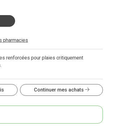
es pharmacies
es renforcées pour plaies critiquement
.
is
Continuer mes achats