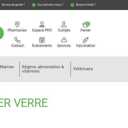
Service de garde ?
Qui sommes-nous ?
Besoin d’aide ?
0
Pharmacies
Espace PRO
Compte
Panier
Contact
Événements
Services
Vaccination
e Maman
Régime, alimentation &
Vétérinaire
vitamines
ER VERRE