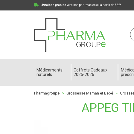
Livraison gratuite
vers nos pharmacies ou à partir de 55€*
Pharmagroupe Votre pharmacie en ligne à votre
Médicaments
Coffrets Cadeaux
Médic
naturels
2025-2026
prescri
Pharmagroupe
Grossesse Maman et Bébé
Grosse
APPEG T