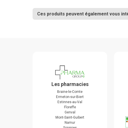
Ces produits peuvent également vous int
Les pharmacies
Braine-le-Comte
Ermeton-sur-Biert
Estinnes-au-Val
Floreffe
Genval
Mont-Saint-Guibert
Namur
Soignies