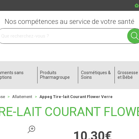
Nos compétences au service de votre santé
 service
aments sans
Produits
Cosmétiques &
Grossess
ptions
Pharmagroupe
Soins
et Bébé
sse
Allaitement
Appeg Tire-lait Courant Flower Verre
IRE-LAIT COURANT FLOW
10
,
30
€