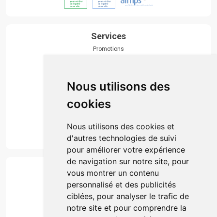
Services
Promotions
Envoi d’ordonnance
Prise de rendez-vous
Click & collect
Nous utilisons des
Actualités & conseils
Événements
cookies
Marques
Suivez-nous
Nous utilisons des cookies et
d'autres technologies de suivi
pour améliorer votre expérience
de navigation sur notre site, pour
Paiement
vous montrer un contenu
Simple, rapide et 100% sécurisé
personnalisé et des publicités
ciblées, pour analyser le trafic de
notre site et pour comprendre la