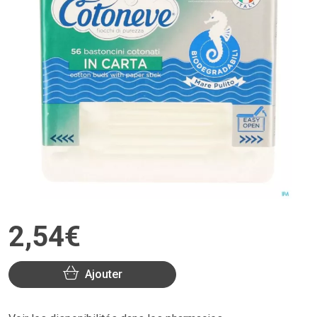
2
,
54
€
Ajouter