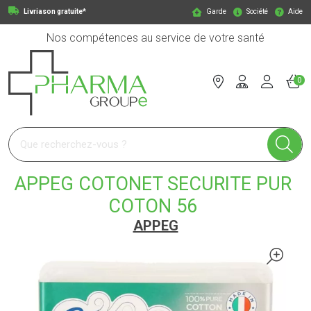
Livriason gratuite*
Garde
Société
Aide
Nos compétences au service de votre santé
0
Pharmagroupe Votre pharmacie en ligne à votre service
APPEG COTONET SECURITE PUR
COTON 56
APPEG