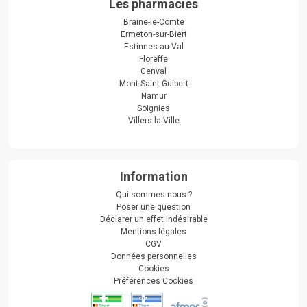
Les pharmacies
Braine-le-Comte
Ermeton-sur-Biert
Estinnes-au-Val
Floreffe
Genval
Mont-Saint-Guibert
Namur
Soignies
Villers-la-Ville
Information
Qui sommes-nous ?
Poser une question
Déclarer un effet indésirable
Mentions légales
CGV
Données personnelles
Cookies
Préférences Cookies