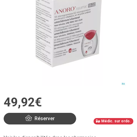
49
,
92
€
Réserver
Médic. sur ordo.