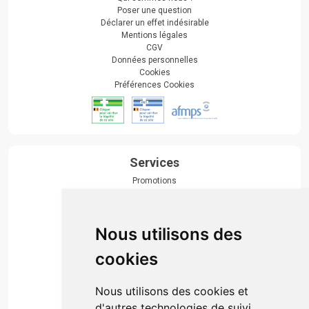
Poser une question
Déclarer un effet indésirable
Mentions légales
CGV
Données personnelles
Cookies
Préférences Cookies
Services
Promotions
Envoi d’ordonnance
Prise de rendez-vous
Click & collect
Nous utilisons des
Actualités & conseils
Événements
cookies
Marques
Suivez-nous
Nous utilisons des cookies et
d'autres technologies de suivi