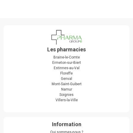
Les pharmacies
Braine-le-Comte
Ermeton-sur-Biert
Estinnes-au-Val
Floreffe
Genval
Mont-Saint-Guibert
Namur
Soignies
Villers-la-Ville
Information
Qui sommes-nous ?