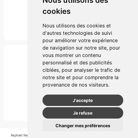
Nous utilisons des
Événements
cookies
Marques
Suivez-nous
Nous utilisons des cookies et
d'autres technologies de suivi
pour améliorer votre expérience
de navigation sur notre site, pour
Paiement
vous montrer un contenu
Simple, rapide et 100% sécurisé
personnalisé et des publicités
ciblées, pour analyser le trafic de
notre site et pour comprendre la
Retrait & Livriason
provenance de nos visiteurs.
Retrait à la pharmacie
Retrait en automate ou Locker
J'accepte
Livraison chez vous
Je refuse
Changer mes préférences
Raphaël Nahon
-
APB 550405
-
N° Entreprice BE0890.347.756
-
© 2026