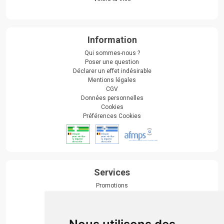
Information
Qui sommes-nous ?
Poser une question
Déclarer un effet indésirable
Mentions légales
CGV
Données personnelles
Cookies
Préférences Cookies
Services
Promotions
Envoi d’ordonnance
Prise de rendez-vous
Click & collect
Actualités & conseils