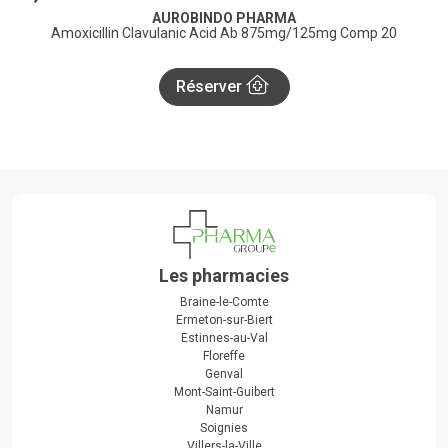
AUROBINDO PHARMA
Amoxicillin Clavulanic Acid Ab 875mg/125mg Comp 20
Réserver
Les pharmacies
Braine-le-Comte
Ermeton-sur-Biert
Estinnes-au-Val
Floreffe
Genval
Mont-Saint-Guibert
Namur
Soignies
Villers-la-Ville