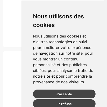
Envoi d’ordonnance
Prise de rendez-vous
Click & collect
Nous utilisons des
Actualités & conseils
Événements
cookies
Marques
Suivez-nous
Nous utilisons des cookies et
d'autres technologies de suivi
pour améliorer votre expérience
de navigation sur notre site, pour
Paiement
vous montrer un contenu
Simple, rapide et 100% sécurisé
personnalisé et des publicités
ciblées, pour analyser le trafic de
notre site et pour comprendre la
Retrait & Livriason
provenance de nos visiteurs.
Retrait à la pharmacie
Retrait en automate ou Locker
J'accepte
Livraison chez vous
Je refuse