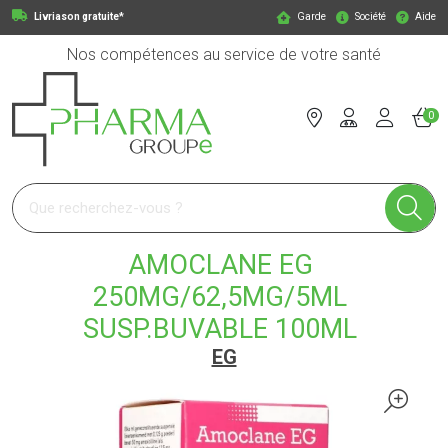
Livriason gratuite*
Garde
Société
Aide
Nos compétences au service de votre santé
0
Pharmagroupe Votre pharmacie en ligne à votre service
AMOCLANE EG
250MG/62,5MG/5ML
SUSP.BUVABLE 100ML
EG