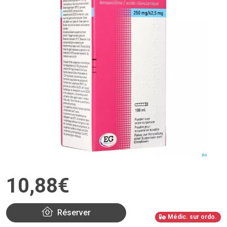
10
,
88
€
Réserver
Médic. sur ordo.