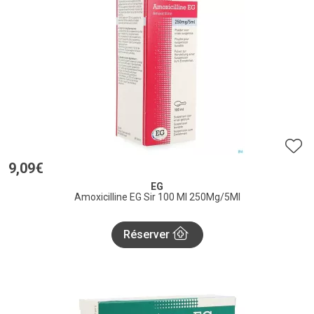
9
,
09
€
EG
Amoxicilline EG Sir 100 Ml 250Mg/5Ml
Réserver