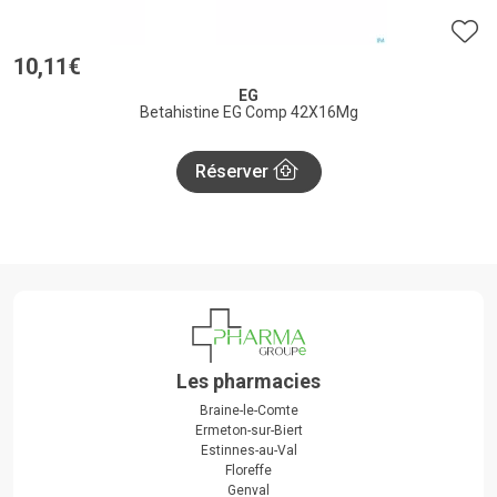
10
,
11
€
EG
Betahistine EG Comp 42X16Mg
Réserver
Les pharmacies
Braine-le-Comte
Ermeton-sur-Biert
Estinnes-au-Val
Floreffe
Genval