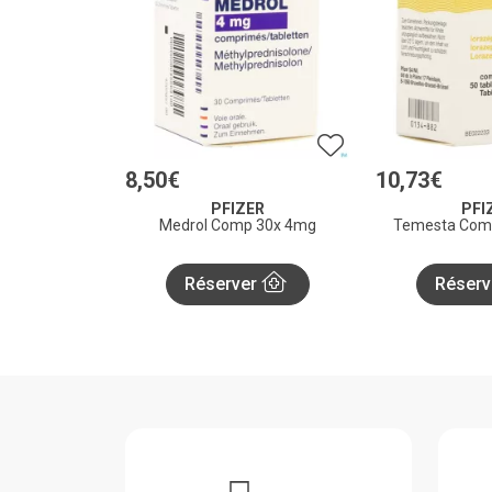
8
,
50
€
10
,
73
€
PFIZER
PFI
Medrol Comp 30x 4mg
Temesta Comp
Réserver
Réserv