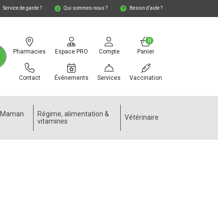
Service de garde ?
Qui sommes-nous ?
Besoin d’aide ?
0
Pharmacies
Espace PRO
Compte
Panier
Contact
Événements
Services
Vaccination
e Maman
Régime, alimentation &
Vétérinaire
vitamines