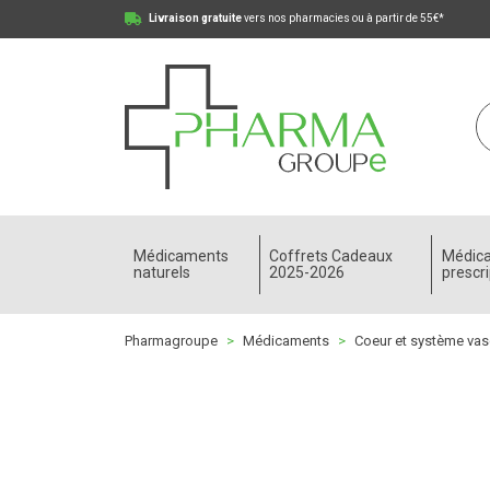
Livraison gratuite
vers nos pharmacies ou à partir de 55€*
Pharmagroupe Votre pharmacie en ligne à votre
Médicaments
Coffrets Cadeaux
Médic
naturels
2025-2026
prescri
Pharmagroupe
Médicaments
Coeur et système vas