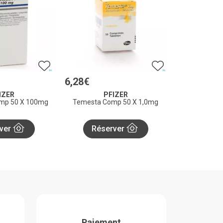
6
,
28
€
IZER
PFIZER
omp 50 X 100mg
Temesta Comp 50 X 1,0mg
ver
Réserver
Paiement