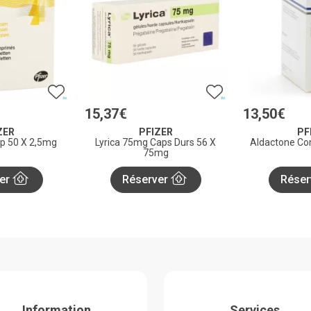
15
,
37
€
13
,
50
€
ZER
PFIZER
PF
 50 X 2,5mg
Lyrica 75mg Caps Durs 56 X
Aldactone C
75mg
er
Réserver
Réser
Information
Services