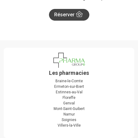
Réserver
Les pharmacies
Braine-le-Comte
Ermeton-sur-Biert
Estinnes-au-Val
Floreffe
Genval
Mont-Saint-Guibert
Namur
Soignies
Villers-la-Ville