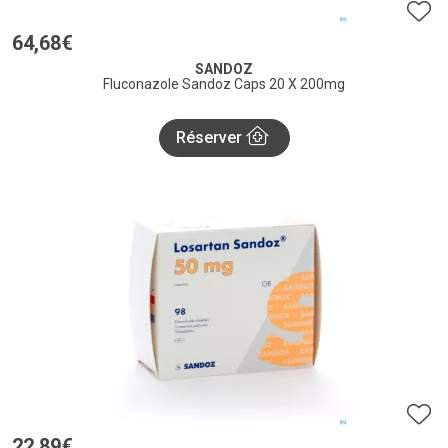
64
,
68
€
SANDOZ
Fluconazole Sandoz Caps 20 X 200mg
Réserver
22
,
89
€