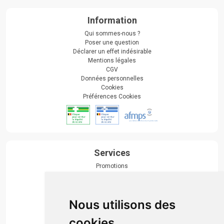
Information
Qui sommes-nous ?
Poser une question
Déclarer un effet indésirable
Mentions légales
CGV
Données personnelles
Cookies
Préférences Cookies
Services
Promotions
Envoi d’ordonnance
Prise de rendez-vous
Click & collect
Nous utilisons des
Actualités & conseils
Événements
cookies
Marques