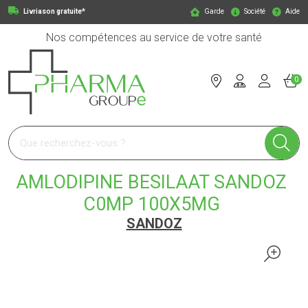
Livriason gratuite*
Garde
Société
Aide
Nos compétences au service de votre santé
0
Pharmagroupe Votre pharmacie en ligne à votre service
AMLODIPINE BESILAAT SANDOZ
C0MP 100X5MG
SANDOZ