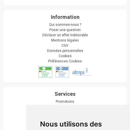
Information
Qui sommes-nous ?
Poser une question
Déclarer un effet indésirable
Mentions légales
CGV
Données personnelles
Cookies
Préférences Cookies
Services
Promotions
Envoi d’ordonnance
Prise de rendez-vous
Click & collect
Nous utilisons des
Actualités & conseils
Événements