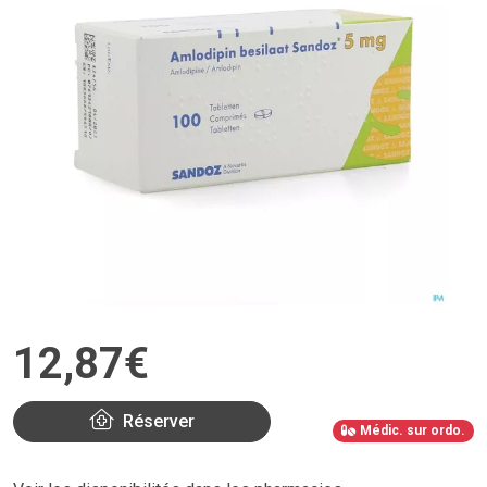
12
,
87
€
Réserver
Médic. sur ordo.