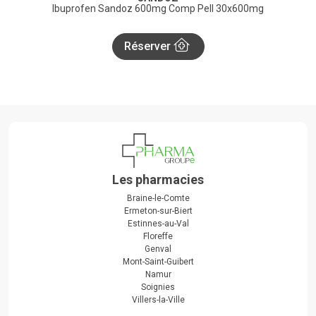
Ibuprofen Sandoz 600mg Comp Pell 30x600mg
Réserver
Les pharmacies
Braine-le-Comte
Ermeton-sur-Biert
Estinnes-au-Val
Floreffe
Genval
Mont-Saint-Guibert
Namur
Soignies
Villers-la-Ville