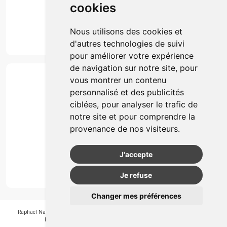
cookies
Marques
Suivez-nous
Nous utilisons des cookies et
d'autres technologies de suivi
pour améliorer votre expérience
de navigation sur notre site, pour
Paiement
vous montrer un contenu
Simple, rapide et 100% sécurisé
personnalisé et des publicités
ciblées, pour analyser le trafic de
notre site et pour comprendre la
Retrait & Livriason
provenance de nos visiteurs.
Retrait à la pharmacie
Retrait en automate ou Locker
J'accepte
Livraison chez vous
Je refuse
Changer mes préférences
Raphaël Nahon
-
APB 550405
-
N° Entreprice BE0890.347.756
-
© 2026
Pharmagroupe
-
Tous droits réservés
-
Apotekisto