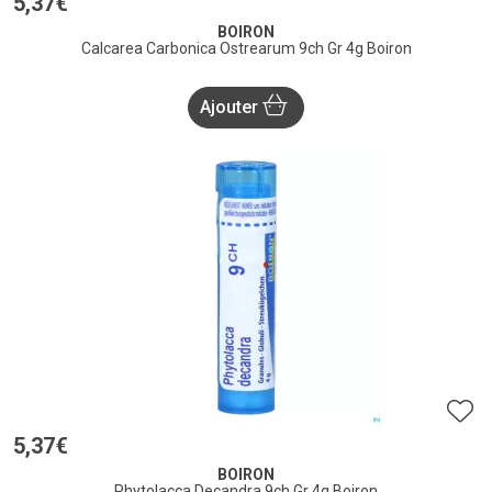
5
,
37
€
BOIRON
Calcarea Carbonica Ostrearum 9ch Gr 4g Boiron
Ajouter
5
,
37
€
BOIRON
Phytolacca Decandra 9ch Gr 4g Boiron