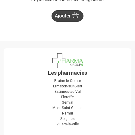
Ajouter
Les pharmacies
Braine-le-Comte
Ermeton-sur-Biert
Estinnes-au-Val
Floreffe
Genval
Mont-Saint-Guibert
Namur
Soignies
Villers-la-Ville