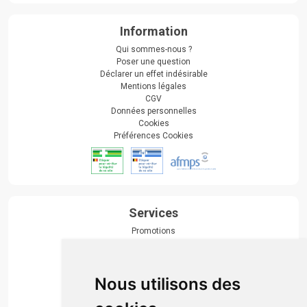
Information
Qui sommes-nous ?
Poser une question
Déclarer un effet indésirable
Mentions légales
CGV
Données personnelles
Cookies
Préférences Cookies
Services
Promotions
Envoi d’ordonnance
Prise de rendez-vous
Click & collect
Nous utilisons des
Actualités & conseils
Événements
Marques