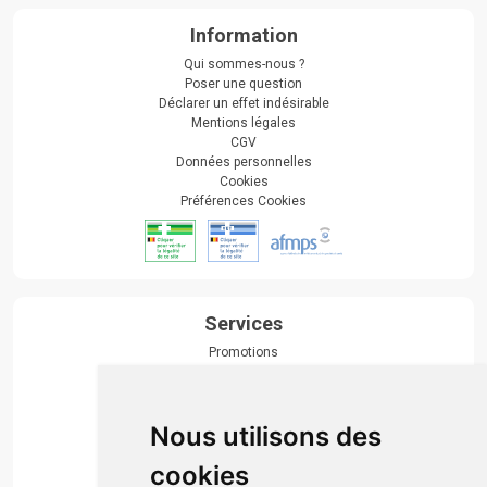
Information
Qui sommes-nous ?
Poser une question
Déclarer un effet indésirable
Mentions légales
CGV
Données personnelles
Cookies
Préférences Cookies
Services
Promotions
Envoi d’ordonnance
Prise de rendez-vous
Click & collect
Nous utilisons des
Actualités & conseils
Événements
cookies
Marques