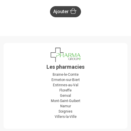
Ajouter
Les pharmacies
Braine-le-Comte
Ermeton-sur-Biert
Estinnes-au-Val
Floreffe
Genval
Mont-Saint-Guibert
Namur
Soignies
Villers-la-Ville