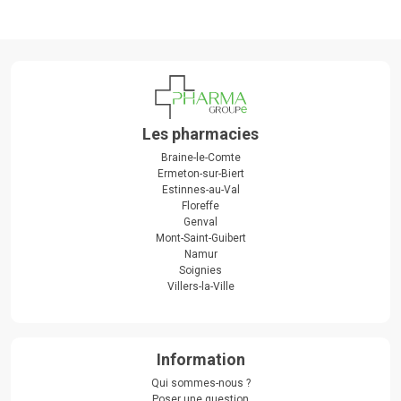
Les pharmacies
Braine-le-Comte
Ermeton-sur-Biert
Estinnes-au-Val
Floreffe
Genval
Mont-Saint-Guibert
Namur
Soignies
Villers-la-Ville
Information
Qui sommes-nous ?
Poser une question