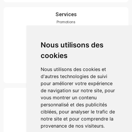
Services
Promotions
Envoi d’ordonnance
Prise de rendez-vous
Click & collect
Nous utilisons des
Actualités & conseils
Événements
cookies
Marques
Suivez-nous
Nous utilisons des cookies et
d'autres technologies de suivi
pour améliorer votre expérience
de navigation sur notre site, pour
Paiement
vous montrer un contenu
Simple, rapide et 100% sécurisé
personnalisé et des publicités
ciblées, pour analyser le trafic de
notre site et pour comprendre la
Retrait & Livriason
provenance de nos visiteurs.