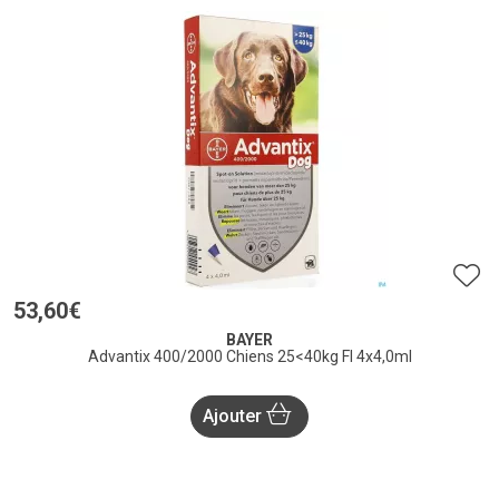
53
,
60
€
BAYER
Advantix 400/2000 Chiens 25<40kg Fl 4x4,0ml
Ajouter