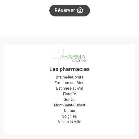
Réserver
Les pharmacies
Braine-le-Comte
Ermeton-sur-Biert
Estinnes-au-Val
Floreffe
Genval
Mont-Saint-Guibert
Namur
Soignies
Villers-la-Ville