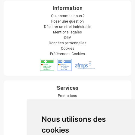
Information
Qui sommes-nous ?
Poser une question
Déclarer un effet indésirable
Mentions légales
CGV
Données personnelles
Cookies
Préférences Cookies
Services
Promotions
Envoi d’ordonnance
Prise de rendez-vous
Click & collect
Nous utilisons des
Actualités & conseils
Événements
cookies
Marques