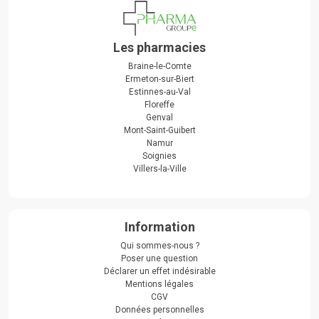
Les pharmacies
Braine-le-Comte
Ermeton-sur-Biert
Estinnes-au-Val
Floreffe
Genval
Mont-Saint-Guibert
Namur
Soignies
Villers-la-Ville
Information
Qui sommes-nous ?
Poser une question
Déclarer un effet indésirable
Mentions légales
CGV
Données personnelles