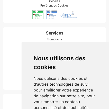
Cookies
Préférences Cookies
Services
Promotions
Envoi d’ordonnance
Prise de rendez-vous
Click & collect
Nous utilisons des
Actualités & conseils
Événements
cookies
Marques
Suivez-nous
Nous utilisons des cookies et
d'autres technologies de suivi
pour améliorer votre expérience
de navigation sur notre site, pour
Paiement
vous montrer un contenu
Simple, rapide et 100% sécurisé
personnalisé et des publicités