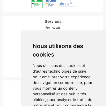
Services
Promotions
Envoi d’ordonnance
Prise de rendez-vous
Click & collect
Nous utilisons des
Actualités & conseils
Événements
cookies
Marques
Suivez-nous
Nous utilisons des cookies et
d'autres technologies de suivi
pour améliorer votre expérience
de navigation sur notre site, pour
Paiement
vous montrer un contenu
Simple, rapide et 100% sécurisé
personnalisé et des publicités
ciblées, pour analyser le trafic de
notre site et pour comprendre la