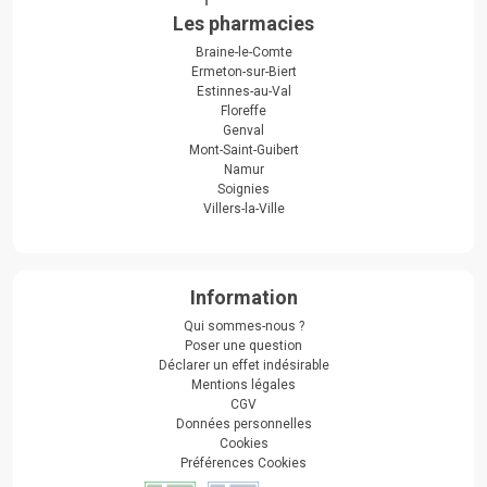
Les pharmacies
Braine-le-Comte
Ermeton-sur-Biert
Estinnes-au-Val
Floreffe
Genval
Mont-Saint-Guibert
Namur
Soignies
Villers-la-Ville
Information
Qui sommes-nous ?
Poser une question
Déclarer un effet indésirable
Mentions légales
CGV
Données personnelles
Cookies
Préférences Cookies