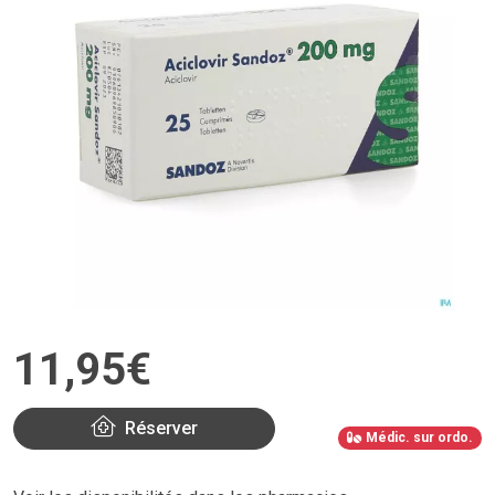
11
,
95
€
Réserver
Médic. sur ordo.