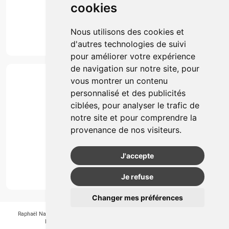
cookies
Marques
Suivez-nous
Nous utilisons des cookies et
d'autres technologies de suivi
pour améliorer votre expérience
de navigation sur notre site, pour
Paiement
vous montrer un contenu
Simple, rapide et 100% sécurisé
personnalisé et des publicités
ciblées, pour analyser le trafic de
notre site et pour comprendre la
Retrait & Livriason
provenance de nos visiteurs.
Retrait à la pharmacie
Retrait en automate ou Locker
J'accepte
Livraison chez vous
Je refuse
Changer mes préférences
Raphaël Nahon
-
APB 550405
-
N° Entreprice BE0890.347.756
-
© 2026
Pharmagroupe
-
Tous droits réservés
-
Apotekisto