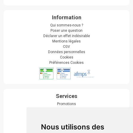
Information
Qui sommes-nous ?
Poser une question
Déclarer un effet indésirable
Mentions légales
CGV
Données personnelles
Cookies
Préférences Cookies
Services
Promotions
Envoi d’ordonnance
Prise de rendez-vous
Click & collect
Nous utilisons des
Actualités & conseils
Événements