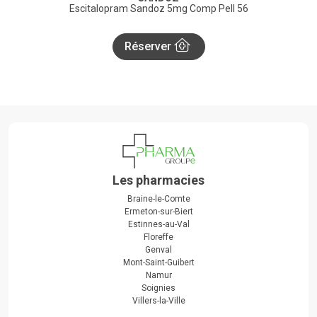
Escitalopram Sandoz 5mg Comp Pell 56
Réserver
Les pharmacies
Braine-le-Comte
Ermeton-sur-Biert
Estinnes-au-Val
Floreffe
Genval
Mont-Saint-Guibert
Namur
Soignies
Villers-la-Ville