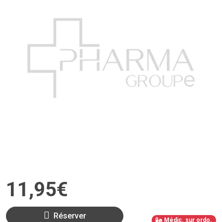
11
,
95
€
Réserver
Médic. sur ordo.