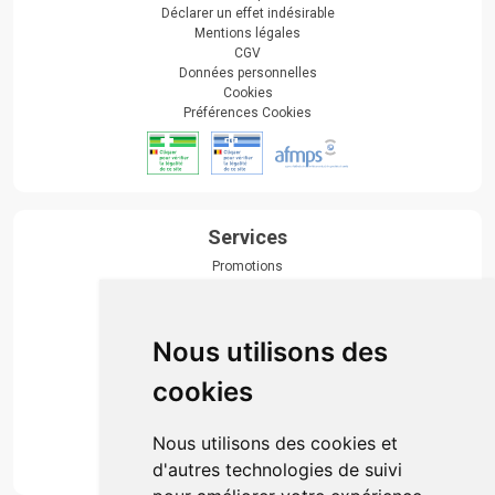
Déclarer un effet indésirable
Mentions légales
CGV
Données personnelles
Cookies
Préférences Cookies
Services
Promotions
Envoi d’ordonnance
Prise de rendez-vous
Click & collect
Nous utilisons des
Actualités & conseils
Événements
cookies
Marques
Suivez-nous
Nous utilisons des cookies et
d'autres technologies de suivi