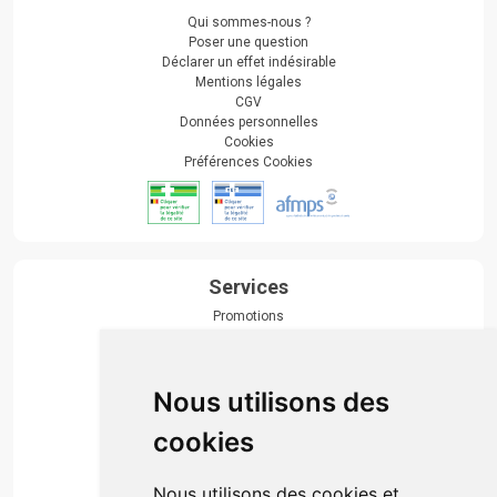
Qui sommes-nous ?
Poser une question
Déclarer un effet indésirable
Mentions légales
CGV
Données personnelles
Cookies
Préférences Cookies
Services
Promotions
Envoi d’ordonnance
Prise de rendez-vous
Click & collect
Nous utilisons des
Actualités & conseils
Événements
cookies
Marques
Suivez-nous
Nous utilisons des cookies et