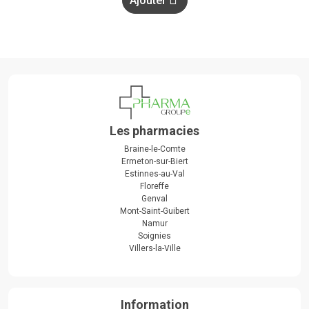
Ajouter
Les pharmacies
Braine-le-Comte
Ermeton-sur-Biert
Estinnes-au-Val
Floreffe
Genval
Mont-Saint-Guibert
Namur
Soignies
Villers-la-Ville
Information