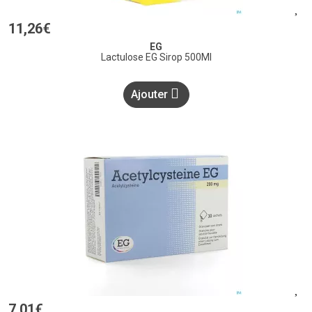
11
,
26
€
EG
Lactulose EG Sirop 500Ml
Ajouter
7
,
01
€