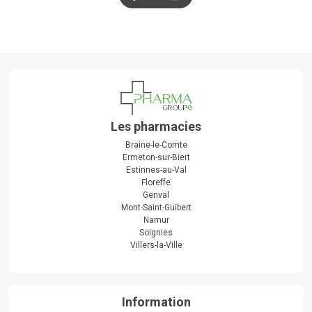
Les pharmacies
Braine-le-Comte
Ermeton-sur-Biert
Estinnes-au-Val
Floreffe
Genval
Mont-Saint-Guibert
Namur
Soignies
Villers-la-Ville
Information