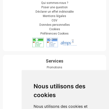
Qui sommes-nous ?
Poser une question
Déclarer un effet indésirable
Mentions légales
CGV
Données personnelles
Cookies
Préférences Cookies
Services
Promotions
Envoi d’ordonnance
Prise de rendez-vous
Click & collect
Nous utilisons des
Actualités & conseils
Événements
cookies
Marques
Suivez-nous
Nous utilisons des cookies et